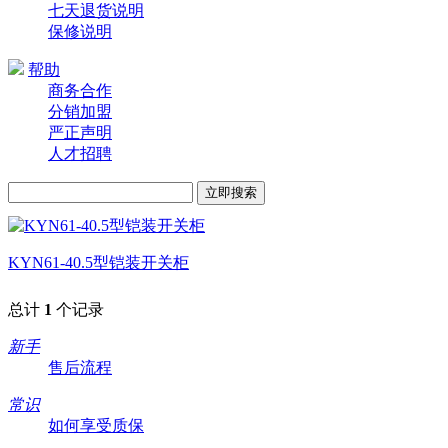
七天退货说明
保修说明
帮助
商务合作
分销加盟
严正声明
人才招聘
KYN61-40.5型铠装开关柜
总计
1
个记录
新手
售后流程
常识
如何享受质保