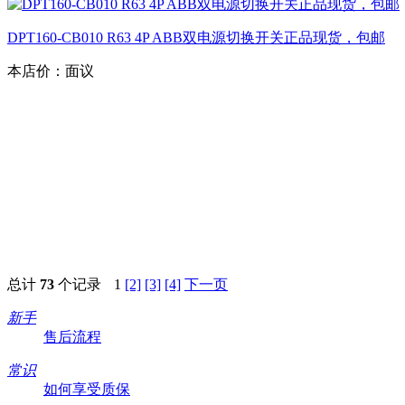
DPT160-CB010 R63 4P ABB双电源切换开关正品现货，包邮
本店价：
面议
总计
73
个记录
1
[2]
[3]
[4]
下一页
新手
售后流程
常识
如何享受质保