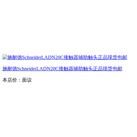
施耐德SchneiderLADN20C接触器辅助触头正品现货包邮
本店价：
面议