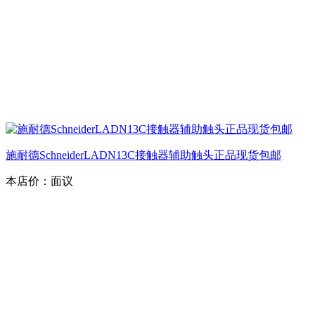
施耐德SchneiderLADN13C接触器辅助触头正品现货包邮
本店价：
面议