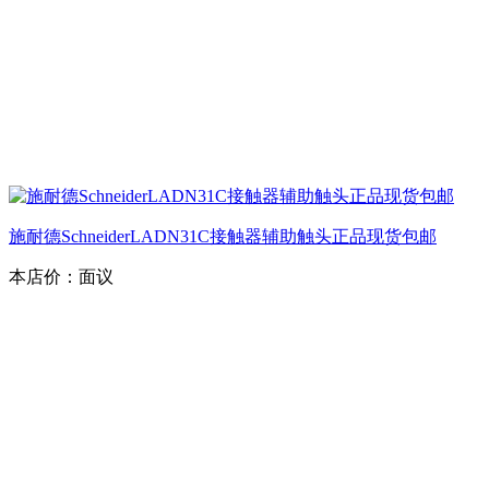
施耐德SchneiderLADN31C接触器辅助触头正品现货包邮
本店价：
面议