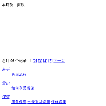
本店价：
面议
总计
96
个记录
1
[2]
[3]
[4]
[5]
下一页
新手
售后流程
常识
如何享受质保
保障
服务保障
七天退货说明
保修说明