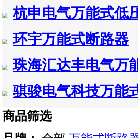
杭申电气万能式低
环宇万能式断路器
珠海汇达丰电气万
骐骏电气科技万能
商品筛选