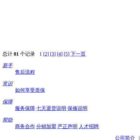
总计
81
个记录
1
[2]
[3]
[4]
[5]
下一页
新手
售后流程
常识
如何享受质保
保障
服务保障
七天退货说明
保修说明
帮助
商务合作
分销加盟
严正声明
人才招聘
公司简介