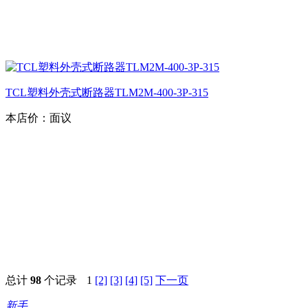
TCL塑料外壳式断路器TLM2M-400-3P-315
本店价：
面议
总计
98
个记录
1
[2]
[3]
[4]
[5]
下一页
新手