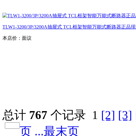
TLW1-3200/3P/3200A抽屉式 TCL框架智能万能式断路器正
本店价：
面议
总计
767
个记录
1
[2]
[3]
页
...最末页