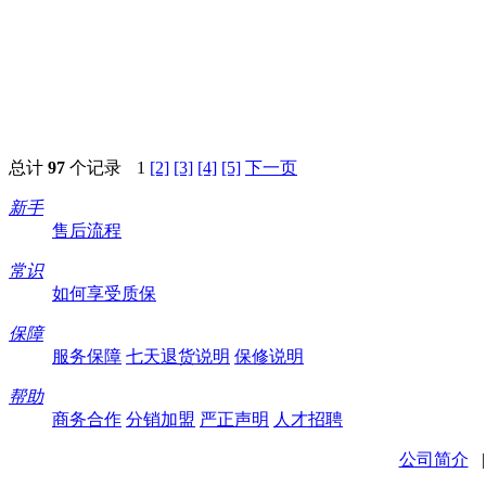
总计
97
个记录
1
[2]
[3]
[4]
[5]
下一页
新手
售后流程
常识
如何享受质保
保障
服务保障
七天退货说明
保修说明
帮助
商务合作
分销加盟
严正声明
人才招聘
公司简介