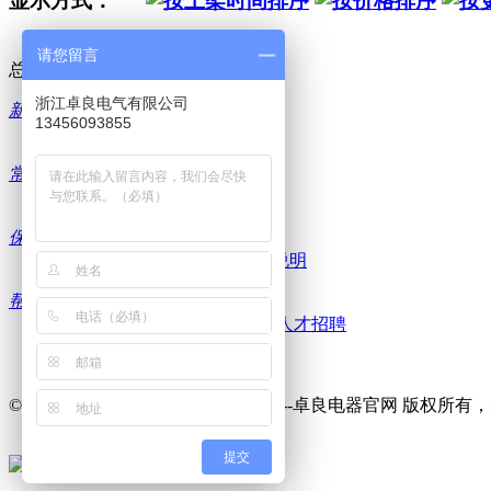
显示方式：
请您留言
总计
0
个记录
浙江卓良电气有限公司
新手
13456093855
售后流程
常识
如何享受质保
保障
服务保障
七天退货说明
保修说明
帮助
商务合作
分销加盟
严正声明
人才招聘
© 2005-2026 浙江卓良电气有限公司--卓良电器官网 版权所
提交