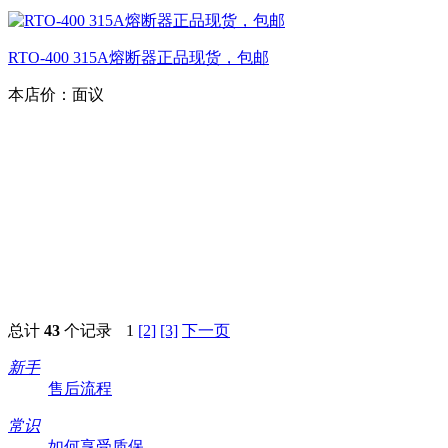
RTO-400 315A熔断器正品现货，包邮
本店价：
面议
总计
43
个记录
1
[2]
[3]
下一页
新手
售后流程
常识
如何享受质保