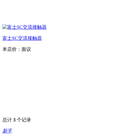
富士SC交流接触器
本店价：
面议
总计
3
个记录
新手